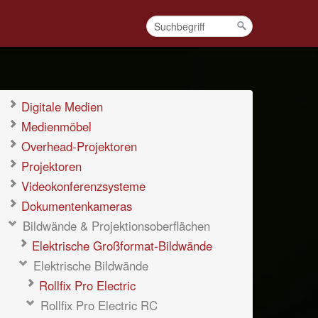
Digitale Medien
Medienmöbel
Overhead-Projektoren
Projektoren
Videokonferenzsysteme
Dokumentenkameras
Bildwände & Projektionsoberflächen
Elektrische Großformat-Bildwände
Elektrische Bildwände
Rollfix Pro Electric
Rollfix Pro Electric RC