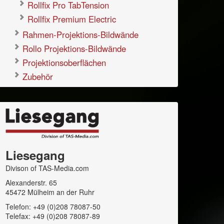
Rollfix Pro TabTension
Rollfix Premium Electric
Rahmen-Projektions-Bildwände
Rollo Projektions-Bildwände
Projektionsoberflächen
Zubehör
Liesegang
Divison of TAS-Media.com
Alexanderstr. 65
45472 Mülheim an der Ruhr
Telefon: +49 (0)208 78087-50
Telefax: +49 (0)208 78087-89