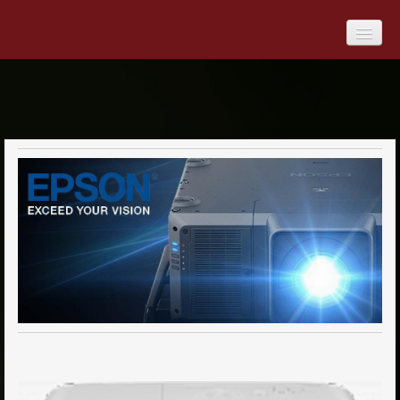
Produkte
Digitale Medien
Medienmöbel
Overhead-Projektoren
Projektoren
Epson Projektoren
EPSON Mobile Projektoren
EPSON Kurzdistanzprojektoren