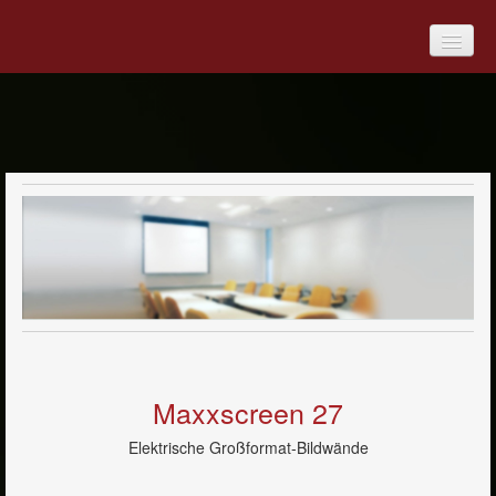
Produkte
Digitale Medien
Medienmöbel
Overhead-Projektoren
Projektoren
Videokonferenzsysteme
Maxxscreen 27
Dokumentenkameras
Elektrische Großformat-Bildwände
Bildwände & Projektionsoberflächen