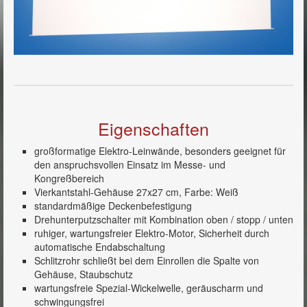
Rahmen-Projektions-Bildwände
Rollo Projektions-Bildwände
Projektionsoberflächen
Zubehör
Kontakt
Eigenschaften
Service
großformatige Elektro-Leinwände, besonders geeignet für
Impressum
den anspruchsvollen Einsatz im Messe- und
Kongreßbereich
Vierkantstahl-Gehäuse 27x27 cm, Farbe: Weiß
standardmäßige Deckenbefestigung
Drehunterputzschalter mit Kombination oben / stopp / unten
ruhiger, wartungsfreier Elektro-Motor, Sicherheit durch
automatische Endabschaltung
Schlitzrohr schließt bei dem Einrollen die Spalte von
Gehäuse, Staubschutz
wartungsfreie Spezial-Wickelwelle, geräuscharm und
schwingungsfrei