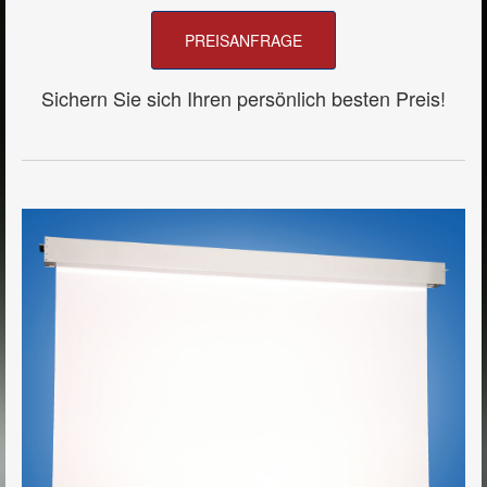
Elektrische Großformat-Bildwände
PREISANFRAGE
Maxxscreen 15
Sichern Sie sich Ihren persönlich besten
Preis!
Maxxscreen 20
Maxxscreen 27
Maxxscreen 15 TabTension
Maxxscreen 20 TabTension
Maxxscreen 27 TabTension
Maxxscreen 36 TabTension
Maxxscreen Giant
Maxxscreen Giant F
Elektrische Bildwände