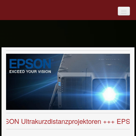
Produkte
Digitale Medien
Medienmöbel
Overhead-Projektoren
Projektoren
Epson Projektoren
EPSON Mobile Projektoren
rakurzdistanzprojektoren +++ EPSON Ultrakur
EPSON Kurzdistanzprojektoren