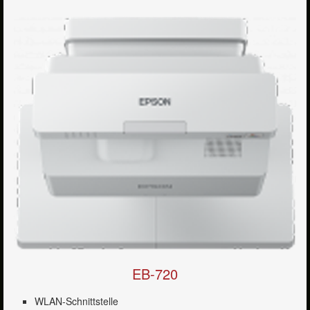
EPSON Ultrakurzdistanzprojektoren
EPSON Installationsprojektoren
Optoma Projektoren
Videokonferenzsysteme
Dokumentenkameras
Bildwände & Projektionsoberflächen
Kontakt
Service
Impressum
EB-720
WLAN-Schnittstelle