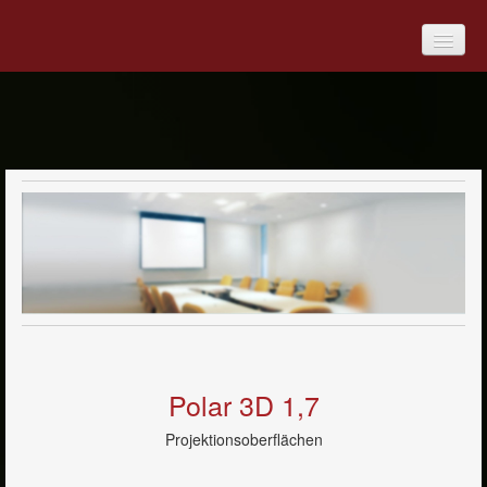
Produkte
Digitale Medien
Medienmöbel
Overhead-Projektoren
Projektoren
Videokonferenzsysteme
Polar 3D 1,7
Dokumentenkameras
Projektionsoberflächen
Bildwände & Projektionsoberflächen