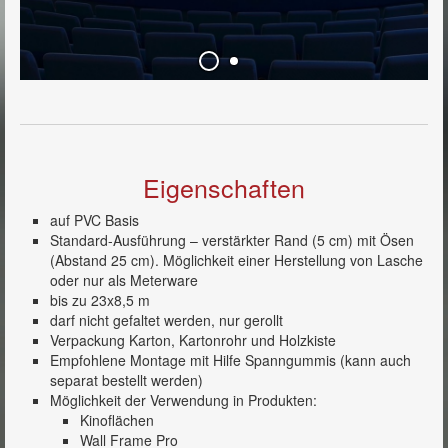
Polar 3D 2,0
Tener 3D 2,2
Tener 3D 2,4
Repro LS
Neve
Eigenschaften
Wien
auf PVC Basis
Durabla matt white
Standard-Ausführung – verstärkter Rand (5 cm) mit Ösen
(Abstand 25 cm). Möglichkeit einer Herstellung von Lasche
Blankana Extra matt white
oder nur als Meterware
bis zu 23x8,5 m
Zubehör
darf nicht gefaltet werden, nur gerollt
Verpackung Karton, Kartonrohr und Holzkiste
Kontakt
Empfohlene Montage mit Hilfe Spanngummis (kann auch
separat bestellt werden)
Service
Möglichkeit der Verwendung in Produkten:
Kinoflächen
Impressum
Wall Frame Pro